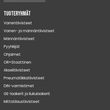
Tuoteryhmät
Varrentiivisteet
Varren- ja männäntiivisteet
Männäntiivisteet
Pyyhkijät
Ohjaimet
OR+Staattinen
Akselitiivisteet
Pneumatiikkatiivisteet
DIN-varmistimet
GE-laakerit ja liukulaakerit
Mittatilaustiivisteet