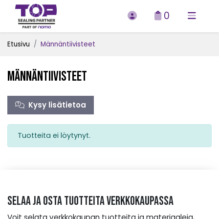
0
Etusivu
Männäntiivisteet
Männäntiivisteet
Kysy lisätietoa
Tuotteita ei löytynyt.
Selaa ja osta tuotteita verkkokaupassa
Voit selata verkkokaupan tuotteita ja materiaaleja,