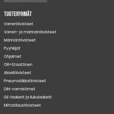
Tuoteryhmät
Varrentiivisteet
Varren- ja männäntiivisteet
Männäntiivisteet
Pyyhkijät
Ohjaimet
OR+Staattinen
Akselitiivisteet
Pneumatiikkatiivisteet
DIN-varmistimet
GE-laakerit ja liukulaakerit
Mittatilaustiivisteet